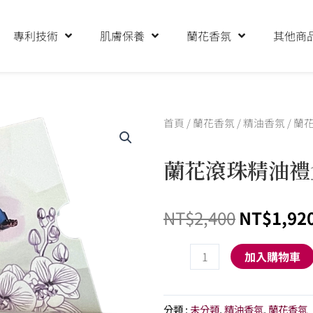
專利技術
肌膚保養
蘭花香氛
其他商
首頁
/
蘭花香氛
/
精油香氛
/ 蘭花
蘭花滾珠精油禮盒 
原
NT$
2,400
NT$
1,92
始
價
蘭
加入購物車
格：
花
NT$2,40
滾
珠
分類 :
未分類
,
精油香氛
,
蘭花香氛