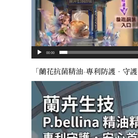
00:00
「蘭花抗菌精油-專利防護•守
視
訊
播
放
器