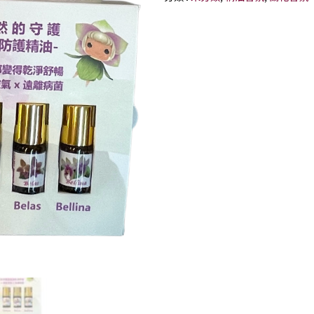
精
油
禮
盒
-
2ml
x
5
支
數
量