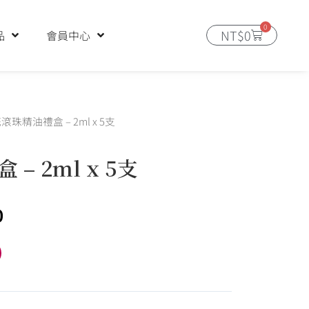
0
購
NT$
0
品
會員中心
物
籃
滾珠精油禮盒 – 2ml x 5支
– 2ml x 5支
目
0
前
價
Alternative:
格：
0。
NT$1,920。