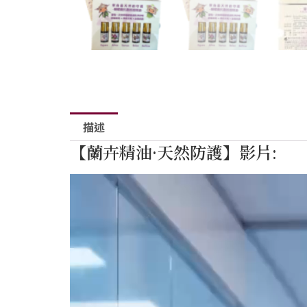
描述
【蘭卉精油·天然防護】影片:
視
訊
播
放
器