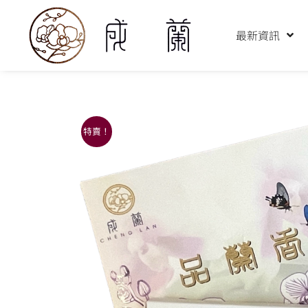
跳
至
最新資訊
主
要
內
容
特賣！