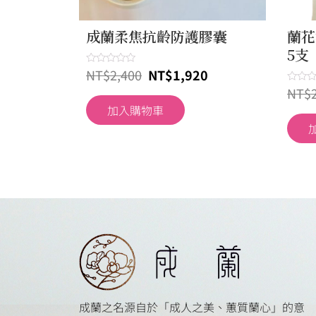
Quick View
成蘭柔焦抗齡防護膠囊
蘭花
5支
NT$
2,400
NT$
1,920
評
分
NT$
0
評
滿
分
加入購物車
分
0
5
滿
分
5
成蘭之名源自於「成人之美、蕙質蘭心」的意