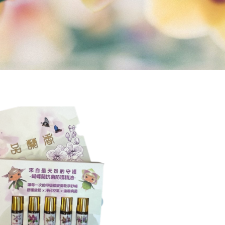
原
目
始
前
價
價
格：
格：
NT$2,400。
NT$1,920。