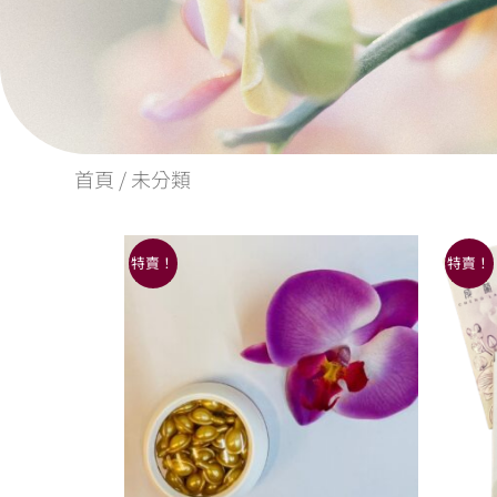
首頁
/ 未分類
原
目
特賣！
特賣！
始
前
價
價
格：
格：
NT$2,400。
NT$1,920。