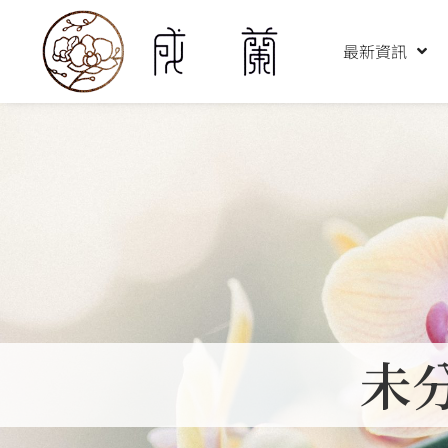
跳
至
最新資訊
主
要
內
容
未