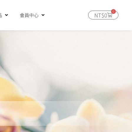
0
購
NT$
0
品
會員中心
物
籃