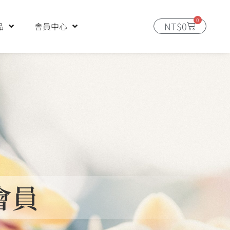
0
購
NT$
0
品
會員中心
物
籃
會員