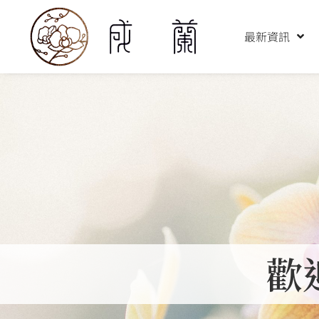
跳
至
最新資訊
主
要
內
容
歡