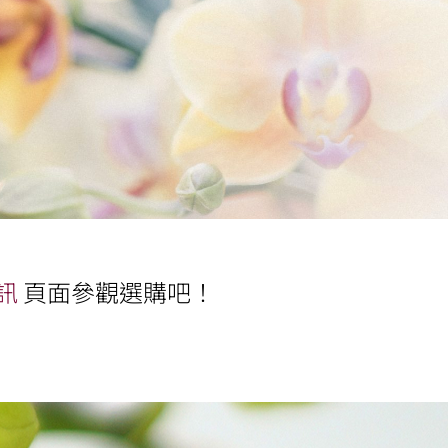
訊
頁面參觀選購吧！