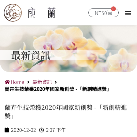
跳
0
至
購
NT$
0
物
主
籃
要
內
容
最新資訊
Home
最新資訊
蘭卉生技榮獲2020年國家新創獎 -「新創精進獎」
蘭卉生技榮獲2020年國家新創獎 -「新創精進
獎」
2020-12-02
6:07 下午