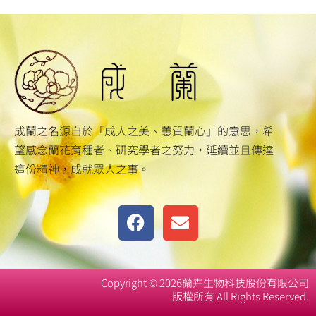
成蘭之名源自於「成人之美、蕙質蘭心」的意思，希
望感念蘭花育種者、研究學者之努力，延續並且傳達
這份精神，成就眾人之事。
F
E
a
n
c
v
e
e
b
l
Copyright © 2026蘭卉生物科技股份有限公司
o
版權所有 All Rights Reserved.
o