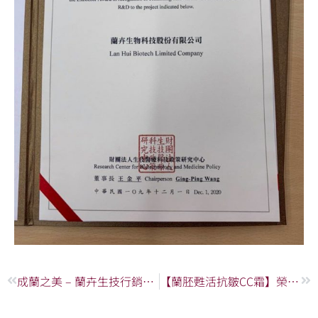
上一頁
下
成蘭之美 – 蘭卉生技行銷活動影片
【蘭胚甦活抗皺CC霜】榮獲台南市商業工會110年台灣優質伴手禮獎