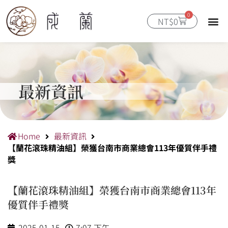
跳
0
至
購
NT$
0
物
主
籃
要
內
容
最新資訊
Home
最新資訊
【蘭花滾珠精油組】榮獲台南市商業總會113年優質伴手禮
獎
【蘭花滾珠精油組】榮獲台南市商業總會113年
優質伴手禮獎
2025-01-15
7:07 下午