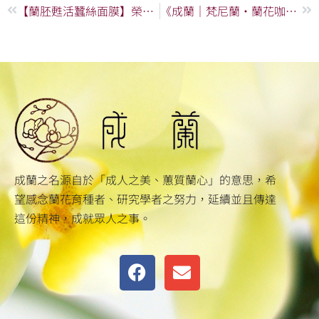
上一頁
下
【蘭胚甦活蠶絲面膜】榮獲台南市商業總會112年優質伴手禮獎
《成蘭｜梵尼蘭・蘭花咖啡》形象影片
成蘭之名源自於「成人之美、蕙質蘭心」的意思，希
望感念蘭花育種者、研究學者之努力，延續並且傳達
這份精神，成就眾人之事。
F
E
a
n
c
v
e
e