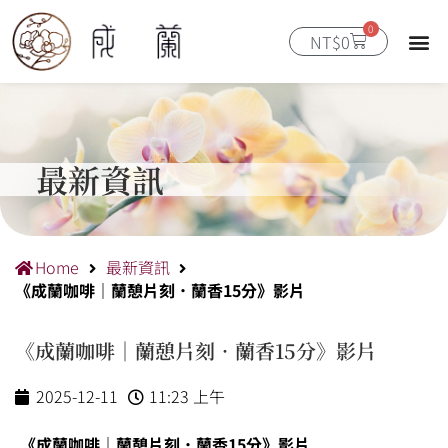
跳
0
至
購
NT$
0
物
主
籃
要
內
容
最新資訊
Home
最新資訊
《成蘭咖啡｜蘭憩片刻．蘭香15分》影片
《成蘭咖啡｜蘭憩片刻．蘭香15分》影片
2025-12-11
11:23 上午
《成蘭咖啡｜蘭憩片刻．蘭香15分》影片