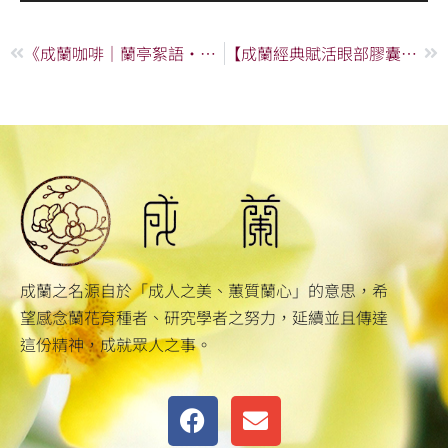
上一頁
下
《成蘭咖啡｜蘭亭絮語·詩意咖啡》影片
【成蘭經典賦活眼部膠囊】榮獲台南市商業總會114年優質伴手禮獎
成蘭之名源自於「成人之美、蕙質蘭心」的意思，希
望感念蘭花育種者、研究學者之努力，延續並且傳達
這份精神，成就眾人之事。
F
E
a
n