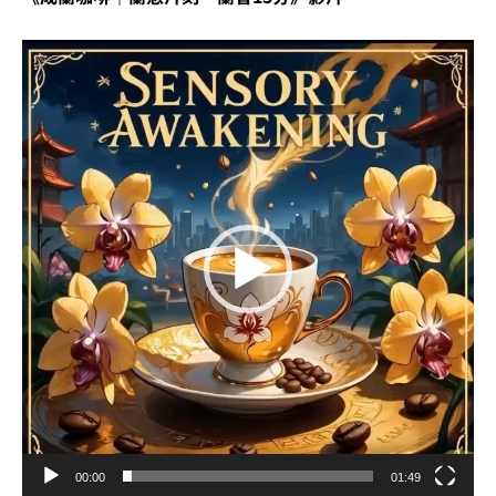
視
訊
播
放
器
00:00
01:49