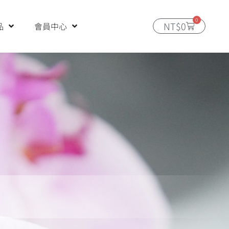
0
購
NT$
0
品
會員中心
物
籃