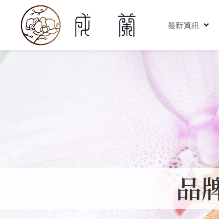
跳
至
最新資訊
主
要
內
容
品